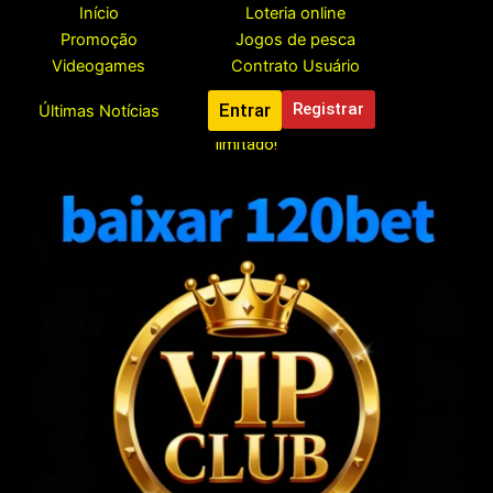
Pular
Início
Loteria online
para
Promoção
Jogos de pesca
o
Videogames
Contrato Usuário
conteúdo
Entrar
Registrar
Últimas Notícias
Registre-se para reivindicar seu bônus grátis de R$888, tempo
limitado!