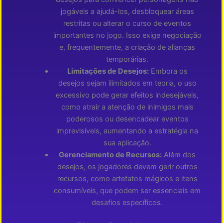
jogáveis a ajudá-los, desbloquear áreas
restritas ou alterar o curso de eventos
importantes no jogo. Isso exige negociação
e, frequentemente, a criação de alianças
temporárias.
Limitações de Desejos:
Embora os
desejos sejam ilimitados em teoria, o uso
excessivo pode gerar efeitos indesejáveis,
como atrair a atenção de inimigos mais
poderosos ou desencadear eventos
imprevisíveis, aumentando a estratégia na
sua aplicação.
Gerenciamento de Recursos:
Além dos
desejos, os jogadores devem gerir outros
recursos, como artefatos mágicos e itens
consumíveis, que podem ser essenciais em
desafios específicos.