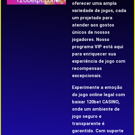
oferecer uma ampla
variedade de jogos, cada
um projetado para
atender aos gostos
únicos de nossos
jogadores. Nosso
programa VIP está aqui
para enriquecer sua
experiência de jogo com
recompensas
excepcionais.
Experimente a emoção
do jogo online legal com
baixar 120bet CASINO,
onde um ambiente de
jogo seguro e
transparente é
garantido. Com suporte