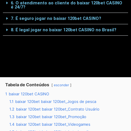
6. O atendimento ao cliente do baixar 120bet CASINO
é 24/7?
7. É seguro jogar no baixar 120bet CASINO?
8. É legal jogar no baixar 120bet CASINO no Brasil?
Tabela de Conteúdos
esconder
1
baixar 120bet CASINO
1.1
baixar 120bet baixar 120bet_Jogos de pesca
1.2
baixar 120bet baixar 120bet_Contrato Usuário
1.3
baixar 120bet baixar 120bet_Promoção
1.4
baixar 120bet baixar 120bet_Videogames