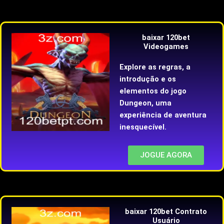
baixar 120bet
Videogames
Explore as regras, a
introdução e os
elementos do jogo
Dungeon, uma
experiência de aventura
inesquecível.
JOGUE AGORA
baixar 120bet Contrato
Usuário