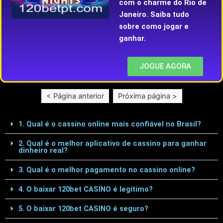
com o charme do Rio de
Janeiro. Saiba tudo
sobre como jogar e
ganhar.
JOGUE AGORA
< Página anterior
Próxima página >
1. Qual é o cassino online mais confiável no Brasil?
2. Qual é o melhor aplicativo de cassino para ganhar
dinheiro real?
3. Qual é o melhor pagamento no cassino online?
4. O baixar 120bet CASINO é legítimo?
5. O baixar 120bet CASINO é seguro?