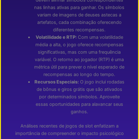
devem alinhar símbolos correspondentes
nas linhas ativas para ganhar. Os símbolos
variam de imagens de deuses astecas a
artefatos, cada combinação oferecendo
diferentes recompensas.
Volatilidade e RTP:
Com uma volatilidade
média a alta, o jogo oferece recompensas
significativas, mas com uma frequência
variável. O retorno ao jogador (RTP) é uma
métrica útil para prever o nível esperado de
recompensas ao longo do tempo.
Recursos Especiais:
O jogo inclui rodadas
de bônus e giros grátis que são ativados
por determinados símbolos. Aproveite
essas oportunidades para alavancar seus
ganhos.
Análises recentes de jogos de slot enfatizam a
importância de compreender o impacto psicológico