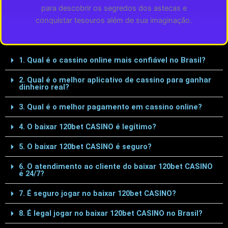
para descobrir os segredos dos astecas e
conquistar tesouros além de sua imaginação.
1. Qual é o cassino online mais confiável no Brasil?
2. Qual é o melhor aplicativo de cassino para ganhar
dinheiro real?
3. Qual é o melhor pagamento em cassino online?
4. O baixar 120bet CASINO é legítimo?
5. O baixar 120bet CASINO é seguro?
6. O atendimento ao cliente do baixar 120bet CASINO
é 24/7?
7. É seguro jogar no baixar 120bet CASINO?
8. É legal jogar no baixar 120bet CASINO no Brasil?