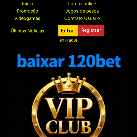
Pular
Início
Loteria online
para
Promoção
Jogos de pesca
o
Videogames
Contrato Usuário
conteúdo
Entrar
Registrar
Últimas Notícias
Registre-se para reivindicar seu bônus grátis de R$888, tempo
limitado!