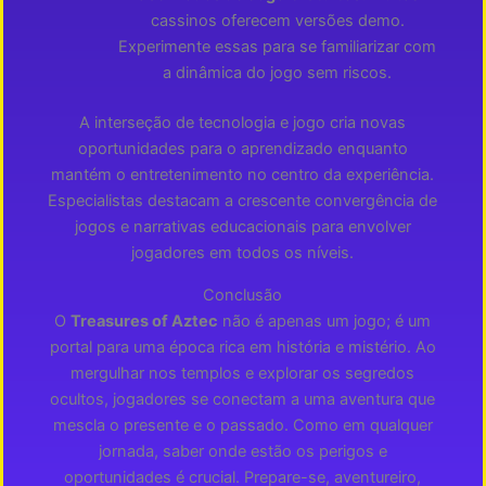
cassinos oferecem versões demo.
Experimente essas para se familiarizar com
a dinâmica do jogo sem riscos.
A interseção de tecnologia e jogo cria novas
oportunidades para o aprendizado enquanto
mantém o entretenimento no centro da experiência.
Especialistas destacam a crescente convergência de
jogos e narrativas educacionais para envolver
jogadores em todos os níveis.
Conclusão
O
Treasures of Aztec
não é apenas um jogo; é um
portal para uma época rica em história e mistério. Ao
mergulhar nos templos e explorar os segredos
ocultos, jogadores se conectam a uma aventura que
mescla o presente e o passado. Como em qualquer
jornada, saber onde estão os perigos e
oportunidades é crucial. Prepare-se, aventureiro,