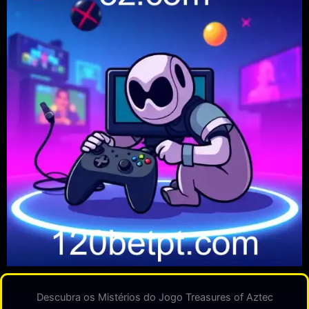
Descubra os Mistérios do Jogo Treasures of Aztec