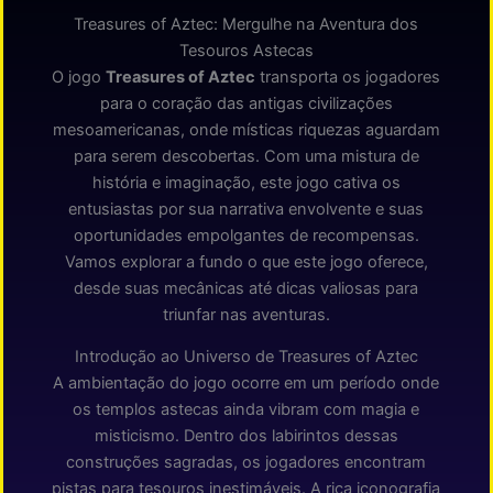
Treasures of Aztec: Mergulhe na Aventura dos
Tesouros Astecas
O jogo
Treasures of Aztec
transporta os jogadores
para o coração das antigas civilizações
mesoamericanas, onde místicas riquezas aguardam
para serem descobertas. Com uma mistura de
história e imaginação, este jogo cativa os
entusiastas por sua narrativa envolvente e suas
oportunidades empolgantes de recompensas.
Vamos explorar a fundo o que este jogo oferece,
desde suas mecânicas até dicas valiosas para
triunfar nas aventuras.
Introdução ao Universo de Treasures of Aztec
A ambientação do jogo ocorre em um período onde
os templos astecas ainda vibram com magia e
misticismo. Dentro dos labirintos dessas
construções sagradas, os jogadores encontram
pistas para tesouros inestimáveis. A rica iconografia