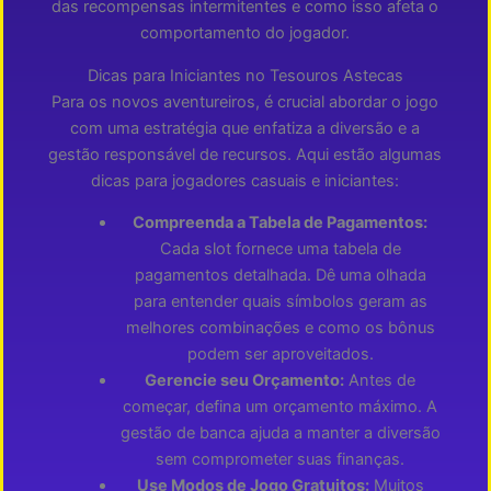
das recompensas intermitentes e como isso afeta o
comportamento do jogador.
Dicas para Iniciantes no Tesouros Astecas
Para os novos aventureiros, é crucial abordar o jogo
com uma estratégia que enfatiza a diversão e a
gestão responsável de recursos. Aqui estão algumas
dicas para jogadores casuais e iniciantes:
Compreenda a Tabela de Pagamentos:
Cada slot fornece uma tabela de
pagamentos detalhada. Dê uma olhada
para entender quais símbolos geram as
melhores combinações e como os bônus
podem ser aproveitados.
Gerencie seu Orçamento:
Antes de
começar, defina um orçamento máximo. A
gestão de banca ajuda a manter a diversão
sem comprometer suas finanças.
Use Modos de Jogo Gratuitos:
Muitos