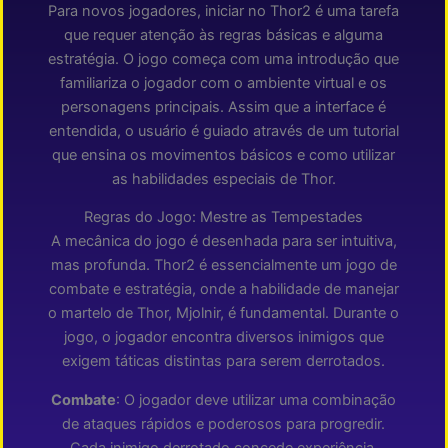
Para novos jogadores, iniciar no Thor2 é uma tarefa
que requer atenção às regras básicas e alguma
estratégia. O jogo começa com uma introdução que
familiariza o jogador com o ambiente virtual e os
personagens principais. Assim que a interface é
entendida, o usuário é guiado através de um tutorial
que ensina os movimentos básicos e como utilizar
as habilidades especiais de Thor.
Regras do Jogo: Mestre as Tempestades
A mecânica do jogo é desenhada para ser intuitiva,
mas profunda. Thor2 é essencialmente um jogo de
combate e estratégia, onde a habilidade de manejar
o martelo de Thor, Mjolnir, é fundamental. Durante o
jogo, o jogador encontra diversos inimigos que
exigem táticas distintas para serem derrotados.
Combate
: O jogador deve utilizar uma combinação
de ataques rápidos e poderosos para progredir.