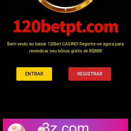
Bem-vindo ao baixar 120bet CASINO! Registre-se agora para
reivindicar seu bônus grátis de R$888!
ENTRAR
REGISTRAR