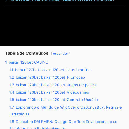
Tabela de Conteúdos
esconder
1
baixar 120bet CASINO
1.1
baixar 120bet baixar 120bet_Loteria online
1.2
baixar 120bet baixar 120bet_Promoção
1.3
baixar 120bet baixar 120bet_Jogos de pesca
1.4
baixar 120bet baixar 120bet_Videogames
1.5
baixar 120bet baixar 120bet_Contrato Usuário
1.7
Explorando o Mundo de WildOverlordsBonusBuy: Regras e
Estratégias
1.8
Descubra DALEMEN: O Jogo Que Tem Revolucionado as
Plataformas de Entretenimento