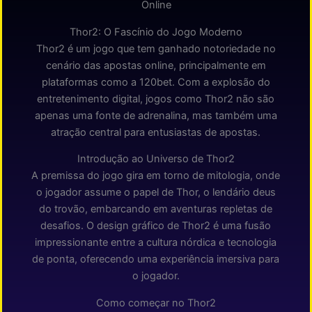
Online
Thor2: O Fascínio do Jogo Moderno
Thor2 é um jogo que tem ganhado notoriedade no
cenário das apostas online, principalmente em
plataformas como a 120bet. Com a explosão do
entretenimento digital, jogos como Thor2 não são
apenas uma fonte de adrenalina, mas também uma
atração central para entusiastas de apostas.
Introdução ao Universo de Thor2
A premissa do jogo gira em torno de mitologia, onde
o jogador assume o papel de Thor, o lendário deus
do trovão, embarcando em aventuras repletas de
desafios. O design gráfico de Thor2 é uma fusão
impressionante entre a cultura nórdica e tecnologia
de ponta, oferecendo uma experiência imersiva para
o jogador.
Como começar no Thor2