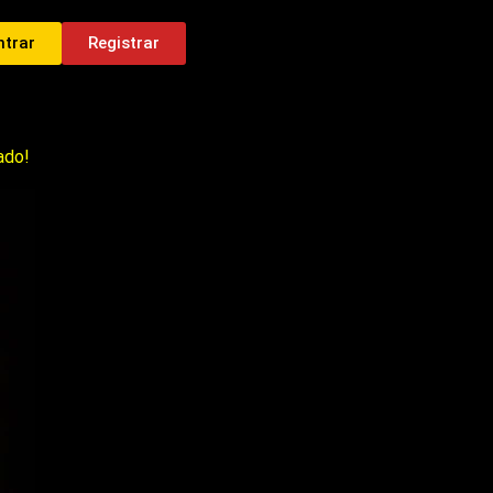
ntrar
Registrar
ado!