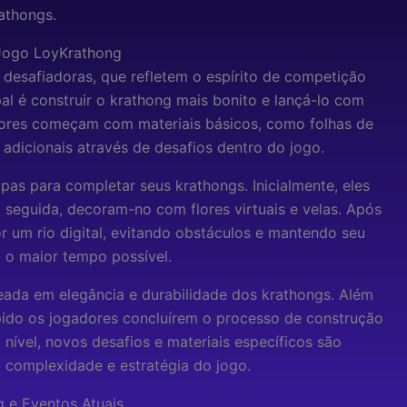
athongs.
Jogo LoyKrathong
desafiadoras, que refletem o espírito de competição
ipal é construir o krathong mais bonito e lançá-lo com
dores começam com materiais básicos, como folhas de
 adicionais através de desafios dentro do jogo.
pas para completar seus krathongs. Inicialmente, eles
seguida, decoram-no com flores virtuais e velas. Após
r um rio digital, evitando obstáculos e mantendo seu
 o maior tempo possível.
ada em elegância e durabilidade dos krathongs. Além
pido os jogadores concluírem o processo de construção
ível, novos desafios e materiais específicos são
complexidade e estratégia do jogo.
 e Eventos Atuais