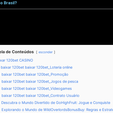
o Brasil?
ela de Conteúdos
esconder
ixar 120bet CASINO
baixar 120bet baixar 120bet_Loteria online
baixar 120bet baixar 120bet_Promoção
baixar 120bet baixar 120bet_Jogos de pesca
baixar 120bet baixar 120bet_Videogames
baixar 120bet baixar 120bet_Contrato Usuário
Descubra o Mundo Divertido de GoHighFruit: Jogue e Conquiste
Explorando o Mundo de WildOverlordsBonusBuy: Regras e Estrat