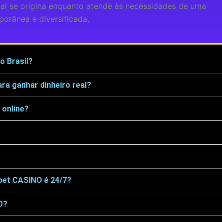
qual se origina enquanto atende às necessidades de uma
orânea e diversificada.
no Brasil?
ara ganhar dinheiro real?
 online?
0bet CASINO é 24/7?
O?