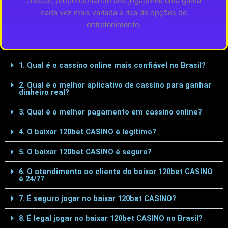
crescer, proporcionando aos jogadores uma gama
cada vez mais variada e rica de opções de
entretenimento.
1. Qual é o cassino online mais confiável no Brasil?
2. Qual é o melhor aplicativo de cassino para ganhar
dinheiro real?
3. Qual é o melhor pagamento em cassino online?
4. O baixar 120bet CASINO é legítimo?
5. O baixar 120bet CASINO é seguro?
6. O atendimento ao cliente do baixar 120bet CASINO
é 24/7?
7. É seguro jogar no baixar 120bet CASINO?
8. É legal jogar no baixar 120bet CASINO no Brasil?