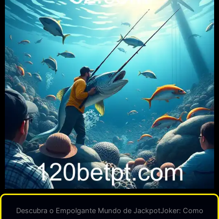
Descubra o Empolgante Mundo de JackpotJoker: Como