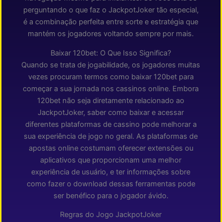
perguntando o que faz o JackpotJoker tão especial,
é a combinação perfeita entre sorte e estratégia que
mantém os jogadores voltando sempre por mais.
Baixar 120bet: O Que Isso Significa?
Quando se trata de jogabilidade, os jogadores muitas
vezes procuram termos como baixar 120bet para
começar a sua jornada nos cassinos online. Embora
120bet não seja diretamente relacionado ao
JackpotJoker, saber como baixar e acessar
diferentes plataformas de cassino pode melhorar a
sua experiência de jogo no geral. As plataformas de
apostas online costumam oferecer extensões ou
aplicativos que proporcionam uma melhor
experiência de usuário, e ter informações sobre
como fazer o download dessas ferramentas pode
ser benéfico para o jogador ávido.
Regras do Jogo JackpotJoker