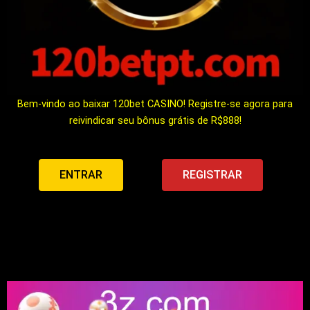
Bem-vindo ao baixar 120bet CASINO! Registre-se agora para
reivindicar seu bônus grátis de R$888!
ENTRAR
REGISTRAR